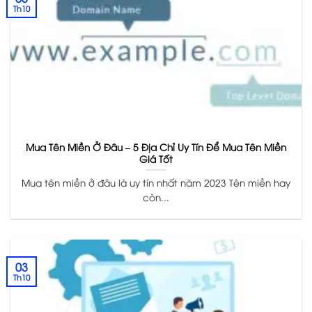
Th10
Mua Tên Miền Ở Đâu – 5 Địa Chỉ Uy Tín Để Mua Tên Miền
Giá Tốt
Mua tên miền ở đâu là uy tín nhất năm 2023 Tên miền hay
còn...
03
Th10