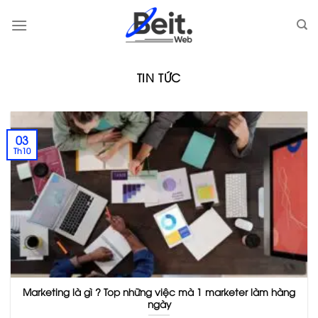
Skip
to
content
TIN TỨC
03
Th10
Marketing là gì ? Top những việc mà 1 marketer làm hàng
ngày