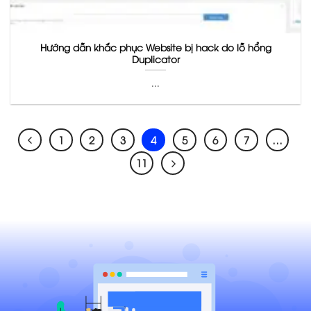
Hướng dẫn khắc phục Website bị hack do lỗ hổng
Duplicator
...
1
2
3
4
5
6
7
…
11