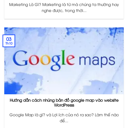
Marketing Là Gì? Marketing là từ mà chúng ta thường hay
nghe được, trong thời...
03
Th10
Hướng dẫn cách nhúng bản đồ google map vào website
WordPresss
Google Map là gì? và Lợi ích của nó ra sao? Làm thế nào
để...