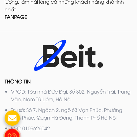
lượng, làm hài lòng cả những khách hàng khó tính
nhất.
FANPAGE
THÔNG TIN
VPGD: Tòa nhà Đức Đại, Số 302, Nguyễn Trãi, Trung
Văn, Nam Từ Liêm, Hà Nội
Trụ sở: Số 7, Ngách 2, ngõ 63 Vạn Phúc, Phường
Vạn Phúc, Quận Hà Đông, Thành Phố Hà Nội
MST: 0109626042