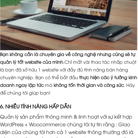
Bạn không cần là chuyên gia về công nghệ nhưng cũng sẽ tự
quản lý tốt website của mình
.Chỉ mất vài thao tác nhấp chuột
là bạn đã sở hữu 1 website với đầy đủ tính năng bán hàng
chuyên nghiệp. Bạn có thể bắt đầu
thực hiện các ý tưởng kinh
doanh ngay lập tức
mà
không tốn thời gian và công sức
. Hãy
để chúng tôi giúp bạn!
6. NHIỀU TÍNH NĂNG HẤP DẪN
Quản lý sản phẩm thông minh & linh hoạt với sự kết hợp
WordPress + Woocommerce chúng tôi tự tin rằng : Giao
diện của chúng tôi hơn cả 1 website thông thường đó là