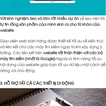
Với kinh nghiệm Seo và làm rất nhiều dự án
về seo nên tôi
tự tin rằng sản phẩm của mình sinh ra cho từ khóa của
website
.
Giao diện web bán hàng được thiết kế tối ưu về kiến trúc
và liên kết cho các máy tìm kiếm ngay từ khi xây dựng ý
tưởng. Các liên kết trên
website rất thân thiện với các bộ
máy tìm kiếm (nhất là Google)
Ngoài ra tính năng tối ưu
nội dung của website giúp bạn tối ưu dữ liệu một cách dễ
dàng và chủ động
3. HỖ TRỢ TẤT CẢ CÁC THIẾT BỊ DI ĐỘNG