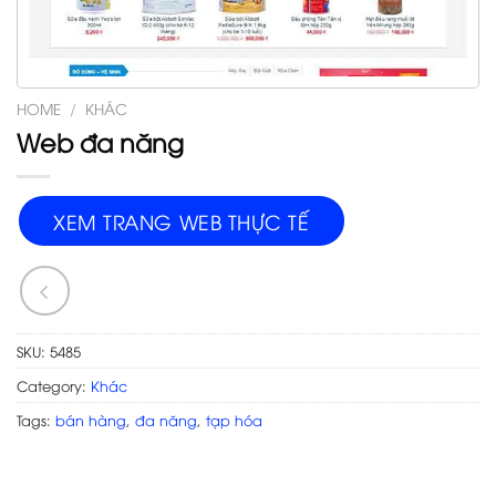
HOME
/
KHÁC
Web đa năng
XEM TRANG WEB THỰC TẾ
SKU:
5485
Category:
Khác
Tags:
bán hàng
,
đa năng
,
tạp hóa