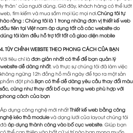
ly thân’ của người dùng. Giờ đây, khách hàng có thể lướt
web, tìm kiếm và mua sắm mọi lúc mọi nơi.
Chúng tôi tự
hào rằng : Chúng tôi là 1 trong những đơn vị thiết kế web
đầu tiên tại Việt nam áp dụng tất cả các website do
dúng tôi làm đều hỗ trợ tốt tất cả giao diện mobile
4. TÙY CHỈNH WEBSITE THEO PHONG CÁCH CỦA BẠN
Với tiêu chí là
đơn giản nhất có thể để bạn quản lý
website dễ dàng nhất
, và thực sự chúng tôi đã làm việc
không ngừng 12h đồng hồ mỗi ngày để tạo ra một sản
phẩm đột phá.
Bạn có thể dễ dàng yêu cầu thay đổi màu
sắc, cũng như thay đổi bố cục trang web phù hợp với
phong cách của bạn
Áp dụng công nghệ mới nhất
Thiết kế web bằng công
nghệ kéo thả module
và dạng lưới của layout chúng tôi
đã
áp dụng thành công vào bố cục website
. Giúp bạn
có thể can thiệp vào bất cứ vị trí nào bạn mong muốn