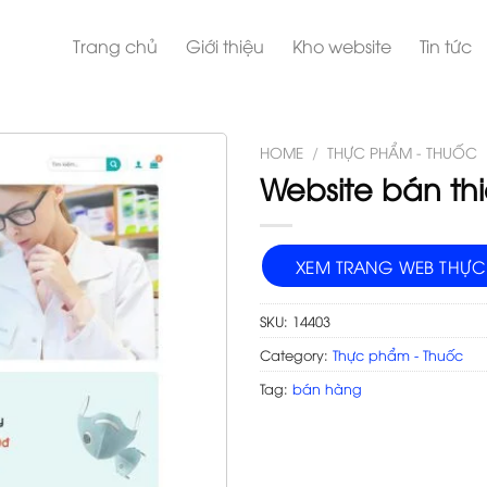
Trang chủ
Giới thiệu
Kho website
Tin tức
HOME
/
THỰC PHẨM - THUỐC
Website bán thiế
XEM TRANG WEB THỰC
SKU:
14403
Category:
Thực phẩm - Thuốc
Tag:
bán hàng