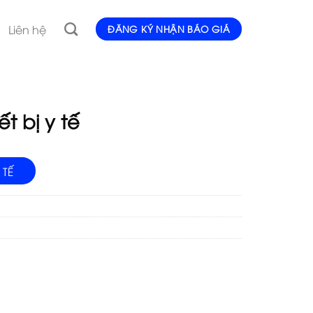
Liên hệ
ĐĂNG KÝ NHẬN BÁO GIÁ
t bị y tế
 TẾ