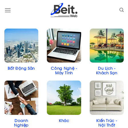
Skip
to
content
Bất Động Sản
Công Nghệ -
Du Lịch -
Máy Tính
Khách Sạn
Doanh
Khác
Kiến Trúc -
Nghiệp
Nội Thất