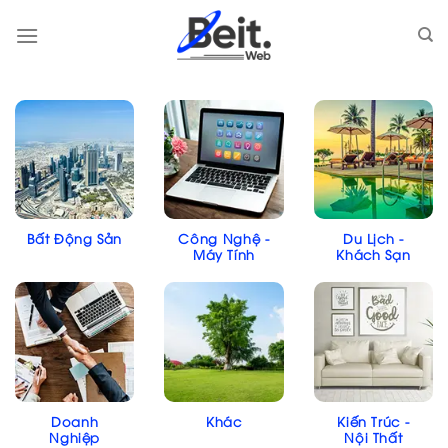
Skip
to
content
Bất Động Sản
Công Nghệ -
Du Lịch -
Máy Tính
Khách Sạn
Doanh
Khác
Kiến Trúc -
Nghiệp
Nội Thất