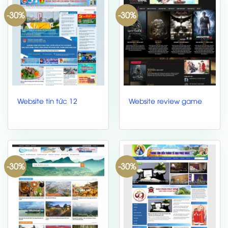
-30%
-30%
Website tin tức 12
Website review game
-30%
-30%