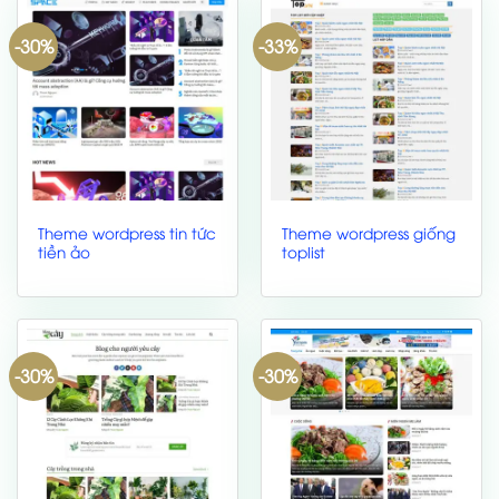
-30%
-33%
Theme wordpress tin tức
Theme wordpress giống
tiền ảo
toplist
-30%
-30%