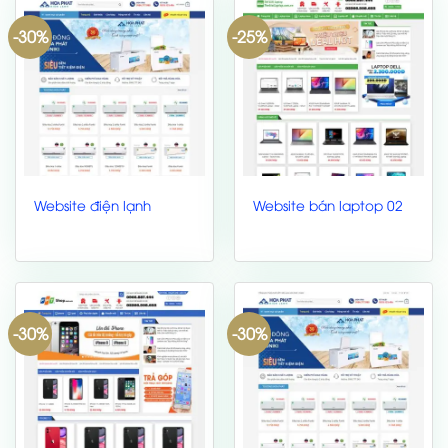
-30%
-25%
Website điện lạnh
Website bán laptop 02
-30%
-30%