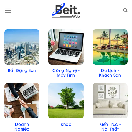
Skip
to
content
Bất Động Sản
Công Nghệ -
Du Lịch -
Máy Tính
Khách Sạn
Doanh
Khác
Kiến Trúc -
Nghiệp
Nội Thất