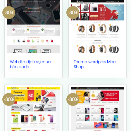
-30%
-30%
Website dịch vụ mua
Theme wordpres Mac
bán code
Shop
-30%
-30%