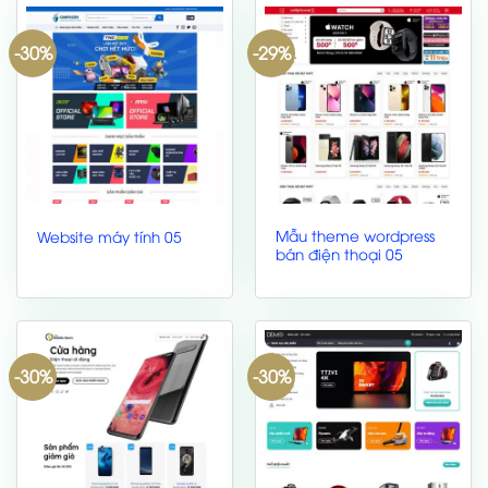
-30%
-29%
Mẫu theme wordpress
Website máy tính 05
bán điện thoại 05
-30%
-30%