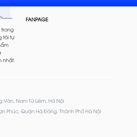
FANPAGE
 trong
 tôi tự
phẩm
ả
 nhất.
ng Văn, Nam Từ Liêm, Hà Nội
 Vạn Phúc, Quận Hà Đông, Thành Phố Hà Nội