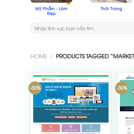
Mỹ Phẩm - Làm
Thời Trang
Đẹp
Search
for:
HOME
/
PRODUCTS TAGGED “MARKET
-30%
-30%