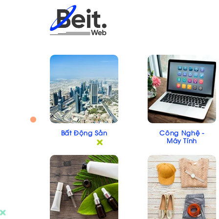
Skip
to
content
Bất Động Sản
Công Nghệ -
Máy Tính