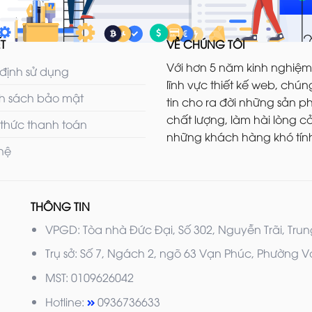
T
VỀ CHÚNG TÔI
Với hơn 5 năm kinh nghiệm
định sử dụng
lĩnh vực thiết kế web, chúng
h sách bảo mật
tin cho ra đời những sản 
chất lượng, làm hài lòng c
 thức thanh toán
những khách hàng khó tính
 hệ
THÔNG TIN
VPGD: Tòa nhà Đức Đại, Số 302, Nguyễn Trãi, Tru
Trụ sở: Số 7, Ngách 2, ngõ 63 Vạn Phúc, Phường
MST: 0109626042
Hotline:
0936736633