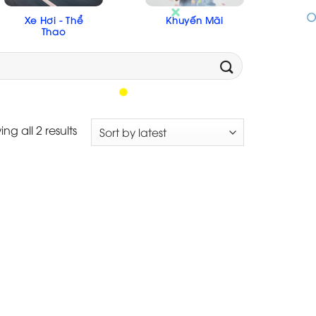
Xe Hơi - Thể
Khuyến Mãi
Thao
ng all 2 results